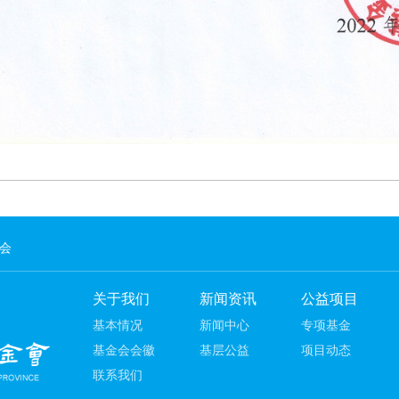
会
关于我们
新闻资讯
公益项目
基本情况
新闻中心
专项基金
基金会会徽
基层公益
项目动态
联系我们