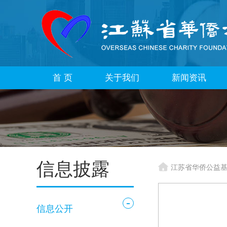
首 页
关于我们
新闻资讯
信息披露
江苏省华侨公益
-
信息公开