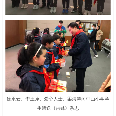
徐承云、李玉萍、爱心人士、梁海涛向中山小学学
生赠送《雷锋》杂志