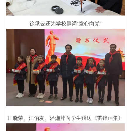
徐承云还为学校题词“童心向党”
汪晓荣、江伯友、潘湘萍向学生赠送《雷锋画集》